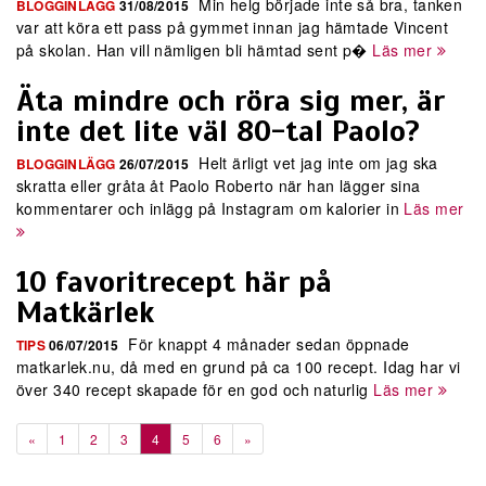
Min helg började inte så bra, tanken
BLOGGINLÄGG
31/08/2015
var att köra ett pass på gymmet innan jag hämtade Vincent
på skolan. Han vill nämligen bli hämtad sent p�
Läs mer
Äta mindre och röra sig mer, är
inte det lite väl 80-tal Paolo?
Helt ärligt vet jag inte om jag ska
BLOGGINLÄGG
26/07/2015
skratta eller gråta åt Paolo Roberto när han lägger sina
kommentarer och inlägg på Instagram om kalorier in
Läs mer
10 favoritrecept här på
Matkärlek
För knappt 4 månader sedan öppnade
TIPS
06/07/2015
matkarlek.nu, då med en grund på ca 100 recept. Idag har vi
över 340 recept skapade för en god och naturlig
Läs mer
«
1
2
3
4
5
6
»