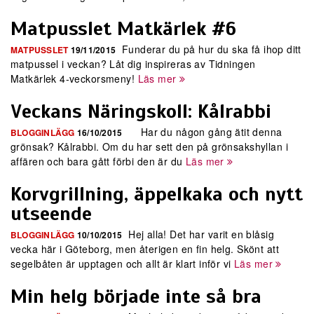
Matpusslet Matkärlek #6
Funderar du på hur du ska få ihop ditt
MATPUSSLET
19/11/2015
matpussel i veckan? Låt dig inspireras av Tidningen
Matkärlek​ 4-veckorsmeny!
Läs mer
Veckans Näringskoll: Kålrabbi
Har du någon gång ätit denna
BLOGGINLÄGG
16/10/2015
grönsak? Kålrabbi. Om du har sett den på grönsakshyllan i
affären och bara gått förbi den är du
Läs mer
Korvgrillning, äppelkaka och nytt
utseende
Hej alla! Det har varit en blåsig
BLOGGINLÄGG
10/10/2015
vecka här i Göteborg, men återigen en fin helg. Skönt att
segelbåten är upptagen och allt är klart inför vi
Läs mer
Min helg började inte så bra