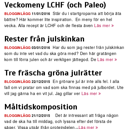
Veckomeny LCHF (och Paleo)
Står du i startgroparna att börja äta
BLOGGINLÄGG
11/01/2016
bättre? Här kommer lite inspiration. En meny för en hel
vecka. Alla recept är LCHF och de flesta även
Läs mer
Rester från julskinkan
Har du som jag rester från julskinkan
BLOGGINLÄGG
03/01/2016
som du inte vet vad du ska göra med? Den här gratängen
kom till förra julen och är verkligen jättegod. De
Läs mer
Tre fräscha gröna julrätter
En grönare jul är inte alls fel. I alla
BLOGGINLÄGG
22/12/2015
fall om vi pratar om vad som ska finnas med på julbordet. Ute
vill jag gärna ha en vit jul. Jag gillar ver
Läs mer
Måltidskomposition
Det är intressant att fråga någon
BLOGGINLÄGG
21/12/2015
vad de ska ha till middag, och lyssna efter det första de
säger. Vissa utgår ifrån proteindelen, ̶
Läs mer