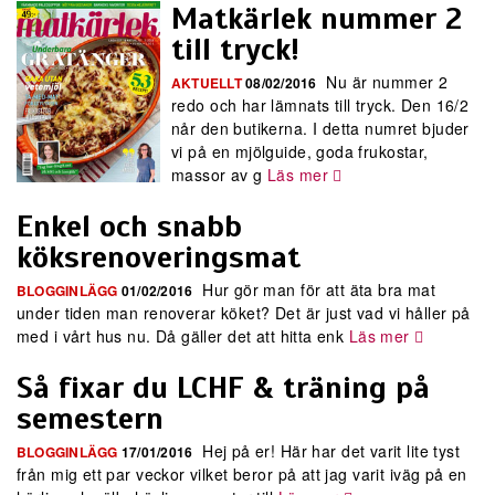
Matkärlek nummer 2
till tryck!
Nu är nummer 2
AKTUELLT
08/02/2016
redo och har lämnats till tryck. Den 16/2
når den butikerna. I detta numret bjuder
vi på en mjölguide, goda frukostar,
massor av g
Läs mer
Enkel och snabb
köksrenoveringsmat
Hur gör man för att äta bra mat
BLOGGINLÄGG
01/02/2016
under tiden man renoverar köket? Det är just vad vi håller på
med i vårt hus nu. Då gäller det att hitta enk
Läs mer
Så fixar du LCHF & träning på
semestern
Hej på er! Här har det varit lite tyst
BLOGGINLÄGG
17/01/2016
från mig ett par veckor vilket beror på att jag varit iväg på en