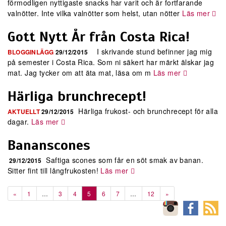
förmodligen nyttigaste snacks har varit och är fortfarande
valnötter. Inte vilka valnötter som helst, utan nötter
Läs mer
Gott Nytt År från Costa Rica!
I skrivande stund befinner jag mig
BLOGGINLÄGG
29/12/2015
på semester i Costa Rica. Som ni säkert har märkt älskar jag
mat. Jag tycker om att äta mat, läsa om m
Läs mer
Härliga brunchrecept!
Härliga frukost- och brunchrecept för alla
AKTUELLT
29/12/2015
dagar.
Läs mer
Bananscones
Saftiga scones som får en söt smak av banan.
29/12/2015
Sitter fint till långfrukosten!
Läs mer
«
1
…
3
4
5
6
7
…
12
»