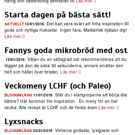
härlig och välbehövlig semester till
Läs mer
Starta dagen på bästa sätt!
Det kan vara svårt att hitta inspiration till
AKTUELLT
13/01/2016
goda och nyttiga frukostar. Ingen fara, Matkärlek hjälper dig!
Läs mer
Fannys goda mikrobröd med ost
Väljer du en vällagrad ost rekommenderas att du
13/01/2016
lägger på den de sista 30 sekunderna, annars smälter den
helt och hållet över brödet.
Läs mer
Veckomeny LCHF (och Paleo)
Står du i startgroparna att börja äta
BLOGGINLÄGG
11/01/2016
bättre? Här kommer lite inspiration. En meny för en hel
vecka. Alla recept är LCHF och de flesta även
Läs mer
Lyxsnacks
Vinterns godaste, lyxigaste och
BLOGGINLÄGG
03/01/2016