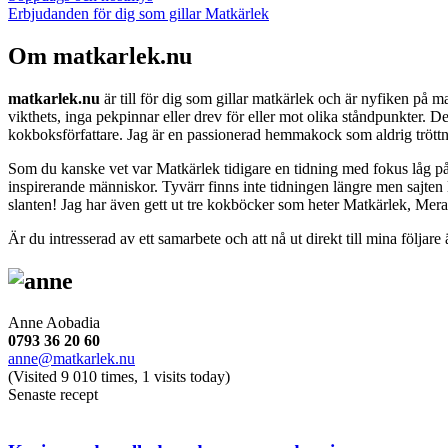
Erbjudanden för dig som gillar Matkärlek
Om matkarlek.nu
matkarlek.nu
är till för dig som gillar matkärlek och är nyfiken på 
vikthets, inga pekpinnar eller drev för eller mot olika ståndpunkter. D
kokboksförfattare. Jag är en passionerad hemmakock som aldrig tröttnar
Som du kanske vet var Matkärlek tidigare en tidning med fokus låg på g
inspirerande människor. Tyvärr finns inte tidningen längre men sajten 
slanten! Jag har även gett ut tre kokböcker som heter Matkärlek, Mer
Är du intresserad av ett samarbete och att nå ut direkt till mina följare ä
Anne Aobadia
0793 36 20 60
anne@matkarlek.nu
(Visited 9 010 times, 1 visits today)
Senaste recept