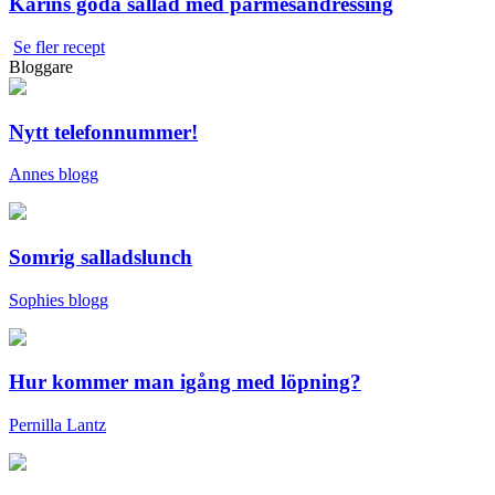
Karins goda sallad med parmesandressing
Se fler recept
Bloggare
Nytt telefonnummer!
Annes blogg
Somrig salladslunch
Sophies blogg
Hur kommer man igång med löpning?
Pernilla Lantz