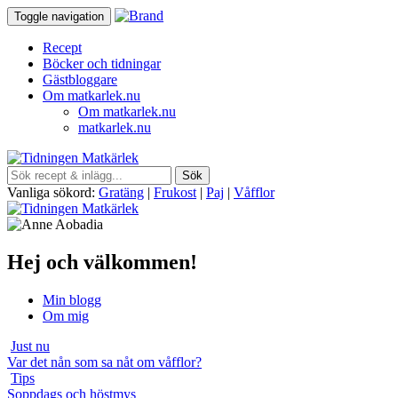
Toggle navigation
Recept
Böcker och tidningar
Gästbloggare
Om matkarlek.nu
Om matkarlek.nu
matkarlek.nu
Vanliga sökord:
Gratäng
|
Frukost
|
Paj
|
Våfflor
Hej och välkommen!
Min blogg
Om mig
Just nu
Var det nån som sa nåt om våfflor?
Tips
Soppdags och höstmys