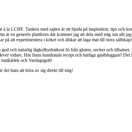
mat á la LCHF. Tanken med sajten är att bjuda på inspiration, tips och 
etta är en generös plattform där kommer jag att dela med mig om allt jag
 på att experimentera i köket och älskar att laga mat till stora sällskap
od och naturlig lågkolhydratkost fri från gluten, socker och tillsatser.
lever vidare. Här finns hundratals recept och härliga gästbloggare! Det
a matkärlek och Vardagsgott!
r det bara att höra av sig direkt till mig!