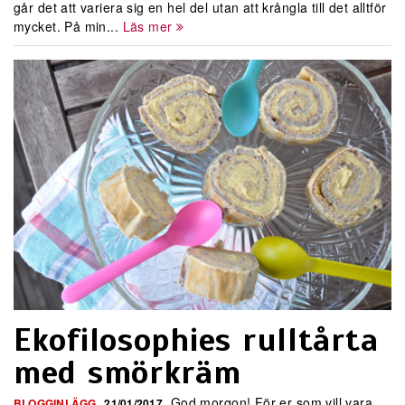
går det att variera sig en hel del utan att krångla till det alltför
mycket. På min...
Läs mer
Ekofilosophies rulltårta
med smörkräm
God morgon! För er som vill vara
BLOGGINLÄGG
21/01/2017