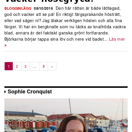
Den här rätten är både lättlagad,
BLOGGINLÄGG
08/10/2016
god och vacker att se på! En riktigt färgsprakande hösträtt,
eller vad säger ni? Jag älskar verkligen hösten och alla fina
färger. Vi har en bergknalle som nu täcks av knallröda vackra
blad, annars är det faktiskt ganska grönt fortfarande.
Björkarna börjar tappa sina löv och nere vid badet...
Läs mer
1
2
3
…
8
»
Sophie Cronquist