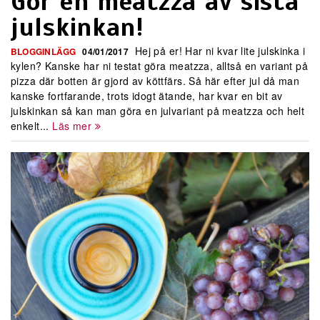
Gör en meatzza av sista
julskinkan!
Hej på er! Har ni kvar lite julskinka i
BLOGGINLÄGG
04/01/2017
kylen? Kanske har ni testat göra meatzza, alltså en variant på
pizza där botten är gjord av köttfärs. Så här efter jul då man
kanske fortfarande, trots idogt ätande, har kvar en bit av
julskinkan så kan man göra en julvariant på meatzza och helt
enkelt...
Läs mer