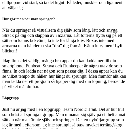
elitlpöpare vid start, så ta det lugnt! Få leder, muskler och ligament
att välja sig.
Hur gör man när man springer?
När du springer så visualisera dig själv som lång, lätt och snygg.
Sträck på dig och slappna av i axlarna. Låt fötterna flytta sig på ett
sätt som känns bekvämt, ta inte för långa kliv. Boxas inte med
armarna utan händerna ska ”dra” dig framåt. Känn in rytmen! Lyft
blicken!
Idag finns det väldigt många bra appar du kan ladda ner till din
smartphone, Funbeat, Strava och Runkeeper är några utav de som
finns. In och ladda ner någon som passar dig. I dessa appar kan du
se vilket tempo du håller, hur långt du sprungit. Men framför allt kan
man ladda ner ett program så hjälper dig med din löpning, beroende
på vilket mål du har.
Löpgrupp
Just nu är jag med i en löpgrupp, Team Nordic Trail. Det är hur kul
som helst att springa i grupp. Man utmanar sig själv på ett helt annat
sätt än när man är ute själv och springer. Det en nybörjargrupp som
jag är med i eftersom jag inte sprungit så pass mycket terräng/skog.