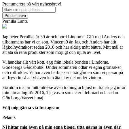
Prenumerera på vårt nyhetsbrev!
Pernilla Lantz
Jag heter Pernilla, är 39 år och bor i Lindome. Gift med Anders och
tillsammans har vi en son, Vincent 9 år. Jag och Anders har ätit
lågkolhydratkost sedan 2010 och har aldrig mått bättre. Mitt mål är
att äta så rena produkter som möjligt och njuta av livet.
Vi handlar allt vårt kött, ägg från lokala bonden i Lindome,
Gödebergs Gårdsbutik. Under sommaren odlar vi egna grönsaker
och rotfrukter. Vi har även bärbuskar i trädgården som vi passar på
att frysa in så att vi även kan äta utav det under vintern.
Förutom mat är mitt intresse även träning och just nu tränar jag inför
min utmaning för 2016, Tjejvasan som sker i februari och sedan
GöteborgsVarvet i maj.
Följ mig gärna via Instagram
Pelantz
Ni hittar mig även på min egna blogg, titta gärna in även där.