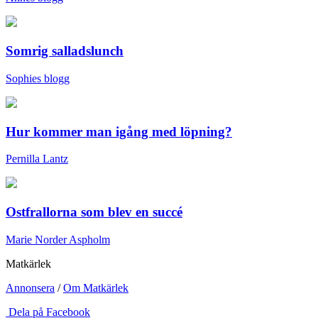
Somrig salladslunch
Sophies blogg
Hur kommer man igång med löpning?
Pernilla Lantz
Ostfrallorna som blev en succé
Marie Norder Aspholm
Matkärlek
Annonsera
/
Om Matkärlek
Dela på Facebook