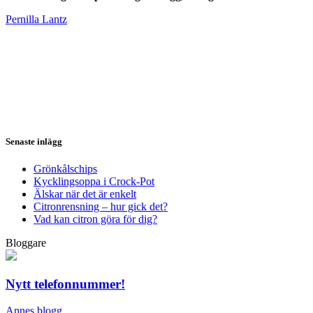
Pernilla Lantz
Senaste inlägg
Grönkålschips
Kycklingsoppa i Crock-Pot
Älskar när det är enkelt
Citronrensning – hur gick det?
Vad kan citron göra för dig?
Bloggare
Nytt telefonnummer!
Annes blogg