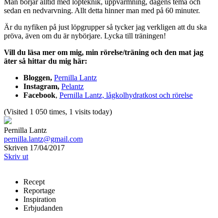
Man börjar alltid med löpteknik, uppvärmning, dagens tema och
sedan en nedvarvning. Allt detta hinner man med på 60 minuter.
Är du nyfiken på just löpgrupper så tycker jag verkligen att du ska
pröva, även om du är nybörjare. Lycka till träningen!
Vill du läsa mer om mig, min rörelse/träning och den mat jag
äter så hittar du mig här:
Bloggen,
Pernilla Lantz
Instagram,
Pelantz
Facebook
,
Pernilla Lantz, lågkolhydratkost och rörelse
(Visited 1 050 times, 1 visits today)
Pernilla Lantz
pernilla.lantz@gmail.com
Skriven 17/04/2017
Skriv ut
Recept
Reportage
Inspiration
Erbjudanden