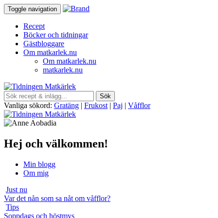
Toggle navigation
Recept
Böcker och tidningar
Gästbloggare
Om matkarlek.nu
Om matkarlek.nu
matkarlek.nu
Vanliga sökord:
Gratäng
|
Frukost
|
Paj
|
Våfflor
Hej och välkommen!
Min blogg
Om mig
Just nu
Var det nån som sa nåt om våfflor?
Tips
Soppdags och höstmys