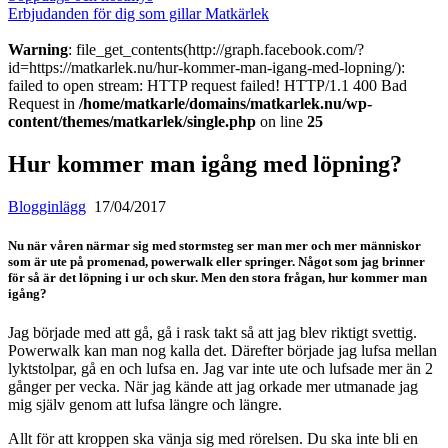
Erbjudanden för dig som gillar Matkärlek
Warning
: file_get_contents(http://graph.facebook.com/?
id=https://matkarlek.nu/hur-kommer-man-igang-med-lopning/):
failed to open stream: HTTP request failed! HTTP/1.1 400 Bad
Request in
/home/matkarle/domains/matkarlek.nu/wp-
content/themes/matkarlek/single.php
on line
25
Hur kommer man igång med löpning?
Blogginlägg
17/04/2017
Nu när våren närmar sig med stormsteg ser man mer och mer människor
som är ute på promenad, powerwalk eller springer. Något som jag brinner
för så är det löpning i ur och skur. Men den stora frågan, hur kommer man
igång?
Jag började med att gå, gå i rask takt så att jag blev riktigt svettig.
Powerwalk kan man nog kalla det. Därefter började jag lufsa mellan
lyktstolpar, gå en och lufsa en. Jag var inte ute och lufsade mer än 2
gånger per vecka. När jag kände att jag orkade mer utmanade jag
mig själv genom att lufsa längre och längre.
Allt för att kroppen ska vänja sig med rörelsen. Du ska inte bli en