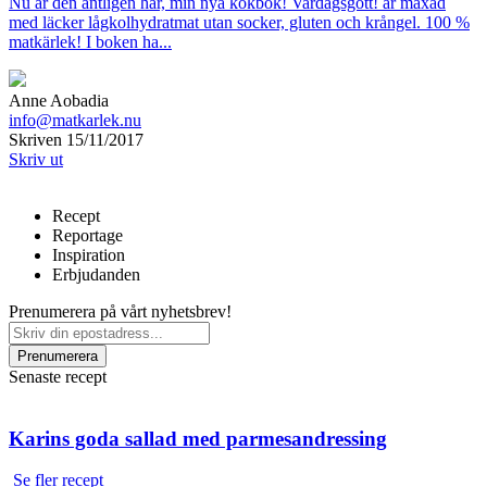
Nu är den äntligen här, min nya kokbok! Vardagsgott! är maxad
med läcker lågkolhydratmat utan socker, gluten och krångel. 100 %
matkärlek! I boken ha...
Anne Aobadia
info@matkarlek.nu
Skriven 15/11/2017
Skriv ut
Recept
Reportage
Inspiration
Erbjudanden
Prenumerera på vårt nyhetsbrev!
Senaste recept
Karins goda sallad med parmesandressing
Se fler recept