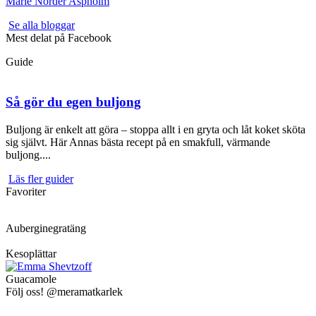
Marie Norder Aspholm
Se alla bloggar
Mest delat på Facebook
Guide
Så gör du egen buljong
Buljong är enkelt att göra – stoppa allt i en gryta och låt koket sköta
sig självt. Här Annas bästa recept på en smakfull, värmande
buljong....
Läs fler guider
Favoriter
Auberginegratäng
Kesoplättar
Guacamole
Följ oss! @meramatkarlek