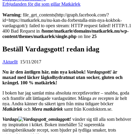
Erbjudanden för dig som gillar Matkärlek
Warning
: file_get_contents(http://graph.facebook.com/?
id=https://matkarlek.nu/nu-kan-du-forbestalla-min-nya-kokbok-
vardagsgott/): failed to open stream: HTTP request failed! HTTP/1.1
400 Bad Request in
/home/matkarle/domains/matkarlek.nu/wp-
content/themes/matkarlek/single.php
on line
25
Beställ Vardagsgott! redan idag
Aktuellt
15/11/2017
Nu är den äntligen här, min nya kokbok!
Vardagsgott!
är
maxad med läcker lågkolhydratmat utan socker, gluten och
krångel. 100 % matkärlek!
I boken har jag samlat mina absoluta receptfavoriter – snabba, goda
och framför allt lättlagade vardagsrätter. Många av recepten är helt
nya. Andra känner du säkert igen från mina tidigare böcker
Matkärlek
och
Mera matkärlek
samt från Kostdoktorn.se.
Vardags
gott!
vänder sig till alla som behöver
ny inspiration i köket. Boken innehåller 52 superenkla
näringsberäknade recept, som bjuder på tydliga smaker, trots