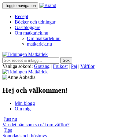
Toggle navigation
Recept
Böcker och tidningar
Gästbloggare
Om matkarlek.nu
Om matkarlek.nu
matkarlek.nu
Vanliga sökord:
Gratäng
|
Frukost
|
Paj
|
Våfflor
Hej och välkommen!
Min blogg
Om mig
Just nu
Var det nån som sa nåt om våfflor?
Tips
Soppdags och höstmys