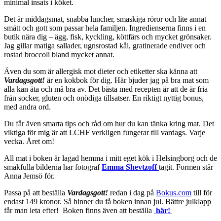
minimal insats i köket.
Det är middagsmat, snabba luncher, smaskiga röror och lite annat
smått och gott som passar hela familjen. Ingredienserna finns i en
butik nära dig – ägg, fisk, kyckling, köttfärs och mycket grönsaker.
Jag gillar matiga sallader, ugnsrostad kål, gratinerade endiver och
rostad broccoli bland mycket annat.
Även du som är allergisk mot dieter och etiketter ska känna att
Vardagsgott!
är en kokbok för dig. Här bjuder jag på bra mat som
alla kan äta och må bra av. Det bästa med recepten är att de är fria
från socker, gluten och onödiga tillsatser. En riktigt nyttig bonus,
med andra ord.
Du får även smarta tips och råd om hur du kan tänka kring mat. Det
viktiga för mig är att LCHF verkligen fungerar till vardags. Varje
vecka. Året om!
All mat i boken är lagad hemma i mitt eget kök i Helsingborg och de
smakfulla bilderna har fotograf
Emma Shevtzoff
tagit. Formen står
Anna Jemsö för.
Passa på att beställa
Vardagsgott!
redan i dag på
Bokus.com
till för
endast 149 kronor. Så hinner du få boken innan jul. Bättre julklapp
får man leta efter! Boken finns även att beställa
här!