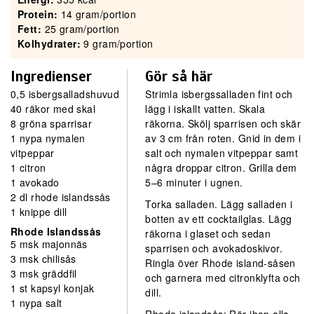
Protein:
14 gram/portion
Fett:
25
gram/portion
Kolhydrater:
9 gram/portion
Ingredienser
Gör så här
0,5 isbergsalladshuvud
Strimla isbergssalladen fint och
40 räkor med skal
lägg i iskallt vatten. Skala
8 gröna sparrisar
räkorna. Skölj sparrisen och skär
1 nypa nymalen
av 3 cm från roten. Gnid in dem i
vitpeppar
salt och nymalen vitpeppar samt
1 citron
några droppar citron. Grilla dem
1 avokado
5–6 minuter i ugnen.
2 dl rhode islandssås
Torka salladen. Lägg salladen i
1 knippe dill
botten av ett cocktailglas. Lägg
Rhode Islandssås
räkorna i glaset och sedan
5 msk majonnäs
sparrisen och avokadoskivor.
3 msk chilisås
Ringla över Rhode island-såsen
3 msk gräddfil
och garnera med citronklyfta och
1 st kapsyl konjak
dill.
1 nypa salt