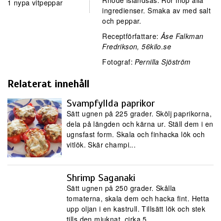
Rhode islandsås: Rör ihop alla
1 nypa vitpeppar
ingredienser. Smaka av med salt
och peppar.
Receptförfattare:
Åse Falkman
Fredrikson, 56kilo.se
Fotograf:
Pernilla Sjöström
Relaterat innehåll
Svampfyllda paprikor
Sätt ugnen på 225 grader. Skölj paprikorna,
dela på längden och kärna ur. Ställ dem i en
ugnsfast form. Skala och finhacka lök och
vitlök. Skär champi...
Shrimp Saganaki
Sätt ugnen på 250 grader. Skålla
tomaterna, skala dem och hacka fint. Hetta
upp oljan i en kastrull. Tillsätt lök och stek
tills den mjuknat, cirka 5 ...