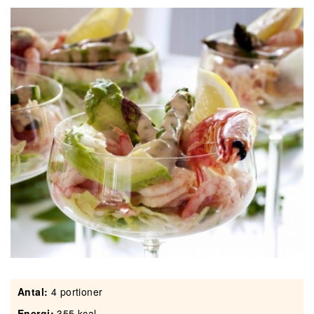
Antal:
4 portioner
Energi:
355 kcal