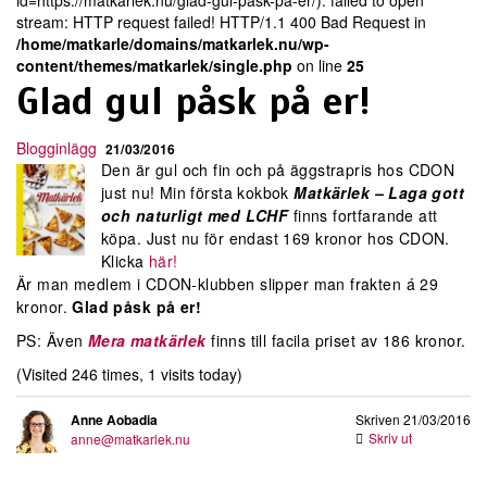
id=https://matkarlek.nu/glad-gul-pask-pa-er/): failed to open
stream: HTTP request failed! HTTP/1.1 400 Bad Request in
/home/matkarle/domains/matkarlek.nu/wp-
content/themes/matkarlek/single.php
on line
25
Glad gul påsk på er!
Blogginlägg
21/03/2016
Den är gul och fin och på äggstrapris hos CDON
just nu! Min första kokbok
Matkärlek – Laga gott
och naturligt med LCHF
finns fortfarande att
köpa. Just nu för endast 169 kronor hos CDON.
Klicka
här!
Är man medlem i CDON-klubben slipper man frakten á 29
kronor.
Glad påsk på er!
PS: Även
Mera matkärlek
finns till facila priset av 186 kronor.
(Visited 246 times, 1 visits today)
Anne Aobadia
Skriven 21/03/2016
Skriv ut
anne@matkarlek.nu