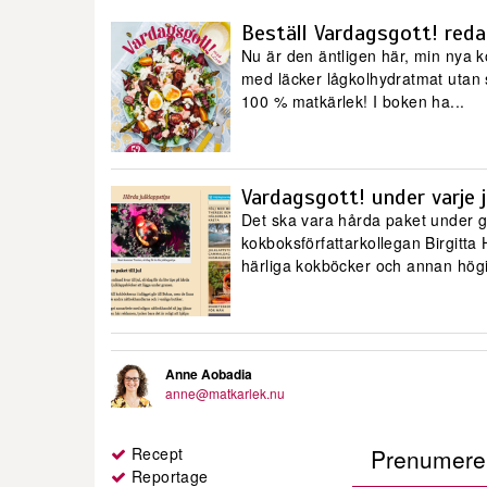
Beställ Vardagsgott! reda
Nu är den äntligen här, min nya 
med läcker lågkolhydratmat utan 
100 % matkärlek! I boken ha...
Vardagsgott! under varje 
Det ska vara hårda paket under g
kokboksförfattarkollegan Birgitt
härliga kokböcker och annan högi
Anne Aobadia
anne@matkarlek.nu
Recept
Prenumerer
Reportage