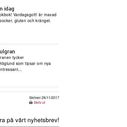
n idag
kokbok! Vardagsgott! är maxad
socker, gluten och krångel.
julgran
ranen tycker
a Höglund som tipsar om nya
ntressant...
Skriven 26/11/2017
Skriv ut
a på vårt nyhetsbrev!