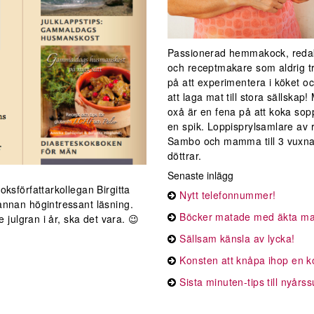
Passionerad hemmakock, reda
och receptmakare som aldrig tr
på att experimentera i köket oc
att laga mat till stora sällskap
oxå är en fena på att koka sop
en spik. Loppisprylsamlare av 
Sambo och mamma till 3 vuxn
döttrar.
Senaste inlägg
ksförfattarkollegan Birgitta
Nytt telefonnummer!
nnan högintressant läsning.
Böcker matade med äkta ma
 julgran i år, ska det vara. 😉
Sällsam känsla av lycka!
Konsten att knåpa ihop en 
Sista minuten-tips till nyårs