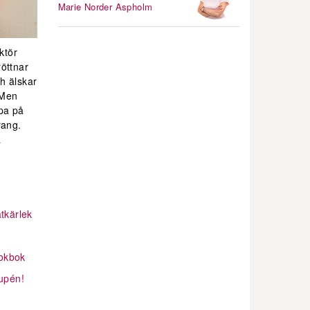
Marie Norder Aspholm
ktör
öttnar
h älskar
! Men
pa på
rang.
a
tkärlek
kokbok
supén!