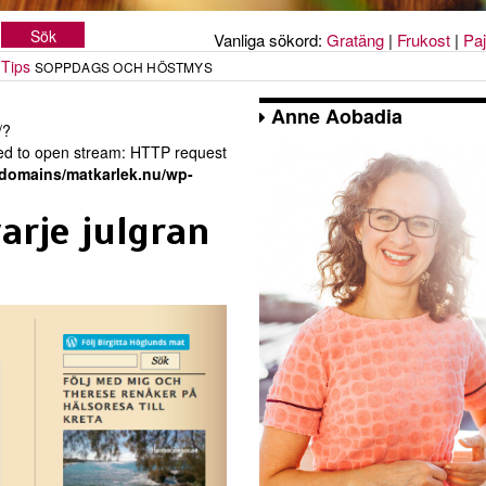
Vanliga sökord:
Gratäng
|
Frukost
|
Paj
Tips
SOPPDAGS OCH HÖSTMYS
Anne Aobadia
/?
ailed to open stream: HTTP request
/domains/matkarlek.nu/wp-
arje julgran