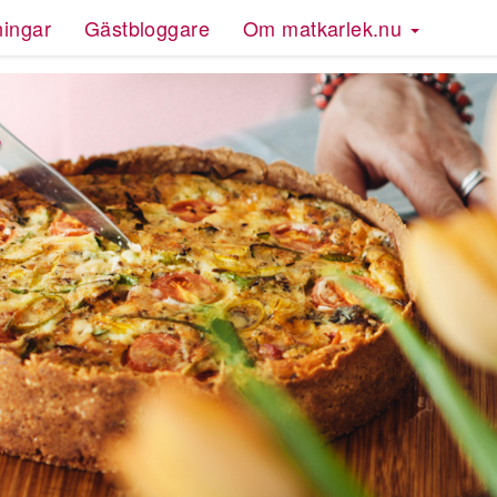
ningar
Gästbloggare
Om matkarlek.nu