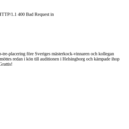
d! HTTP/1.1 400 Bad Request in
pp-tre-placering före Sveriges mästerkock-vinnaren och kollegan
möttes redan i kön till auditionen i Helsingborg och kämpade ihop
Grattis!