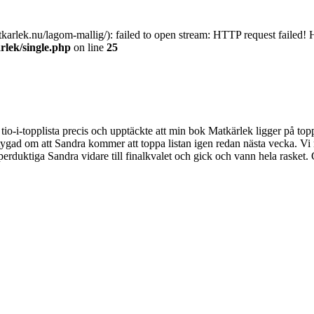
atkarlek.nu/lagom-mallig/): failed to open stream: HTTP request faile
lek/single.php
on line
25
 tio-i-topplista precis och upptäckte att min bok Matkärlek ligger på to
gad om att Sandra kommer att toppa listan igen redan nästa vecka. Vi 
perduktiga Sandra vidare till finalkvalet och gick och vann hela rasket. 