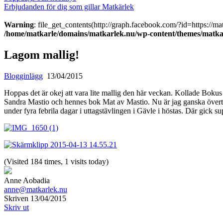
Erbjudanden för dig som gillar Matkärlek
Warning
: file_get_contents(http://graph.facebook.com/?id=https://m
/home/matkarle/domains/matkarlek.nu/wp-content/themes/matkar
Lagom mallig!
Blogginlägg
13/04/2015
Hoppas det är okej att vara lite mallig den här veckan. Kollade Bokus
Sandra Mastio och hennes bok Mat av Mastio. Nu är jag ganska överty
under fyra febrila dagar i uttagstävlingen i Gävle i höstas. Där gick su
(Visited 184 times, 1 visits today)
Anne Aobadia
anne@matkarlek.nu
Skriven 13/04/2015
Skriv ut