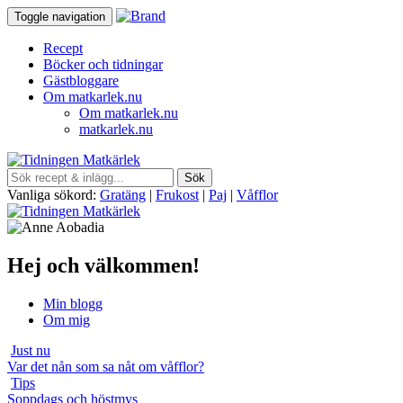
Toggle navigation
Recept
Böcker och tidningar
Gästbloggare
Om matkarlek.nu
Om matkarlek.nu
matkarlek.nu
Vanliga sökord:
Gratäng
|
Frukost
|
Paj
|
Våfflor
Hej och välkommen!
Min blogg
Om mig
Just nu
Var det nån som sa nåt om våfflor?
Tips
Soppdags och höstmys