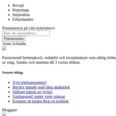
Recept
Reportage
Inspiration
Erbjudanden
Prenumerera på vårt nyhetsbrev!
Anne Aobadia
Passionerad hemmakock, redaktör och receptmakare som aldrig tröttnar 
av rang. Sambo och mamma till 3 vuxna döttrar.
Senaste inlägg
Nytt telefonnummer!
Böcker matade med äkta matkärlek
Sällsam känsla av lycka!
Vardagsgott! under varje julgran
Konsten att knåpa ihop en kokbok
Bloggare