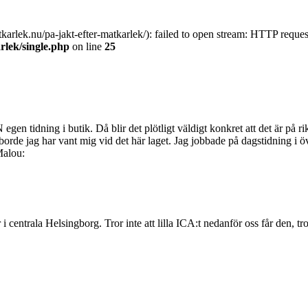
atkarlek.nu/pa-jakt-efter-matkarlek/): failed to open stream: HTTP requ
lek/single.php
on line
25
 egen tidning i butik. Då blir det plötligt väldigt konkret att det är på
rde jag har vant mig vid det här laget. Jag jobbade på dagstidning i 
Malou:
 centrala Helsingborg. Tror inte att lilla ICA:t nedanför oss får den, trot