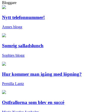
Bloggare
Nytt telefonnummer!
Annes blogg
Somrig salladslunch
Sophies blogg
Hur kommer man igång med löpning?
Pernilla Lantz
Ostfrallorna som blev en succé