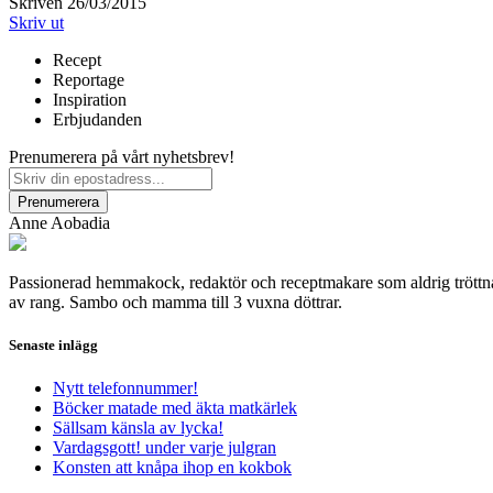
Skriven 26/03/2015
Skriv ut
Recept
Reportage
Inspiration
Erbjudanden
Prenumerera på vårt nyhetsbrev!
Anne Aobadia
Passionerad hemmakock, redaktör och receptmakare som aldrig tröttnar 
av rang. Sambo och mamma till 3 vuxna döttrar.
Senaste inlägg
Nytt telefonnummer!
Böcker matade med äkta matkärlek
Sällsam känsla av lycka!
Vardagsgott! under varje julgran
Konsten att knåpa ihop en kokbok