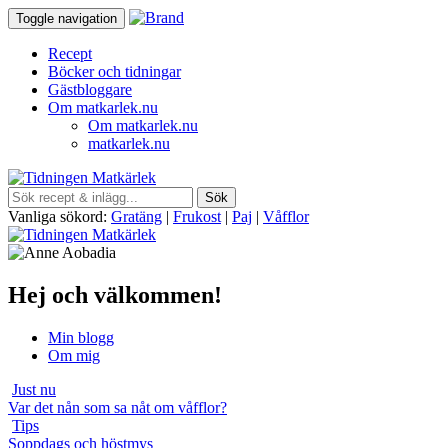
Toggle navigation
Recept
Böcker och tidningar
Gästbloggare
Om matkarlek.nu
Om matkarlek.nu
matkarlek.nu
Vanliga sökord:
Gratäng
|
Frukost
|
Paj
|
Våfflor
Hej och välkommen!
Min blogg
Om mig
Just nu
Var det nån som sa nåt om våfflor?
Tips
Soppdags och höstmys