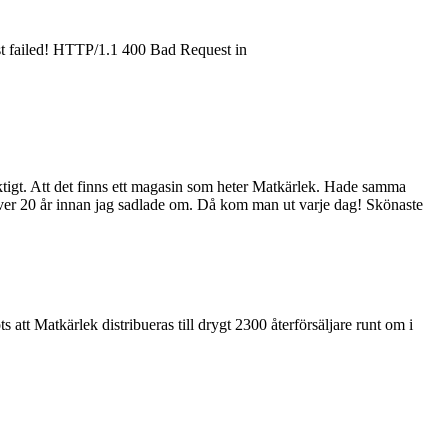
est failed! HTTP/1.1 400 Bad Request in
 riktigt. Att det finns ett magasin som heter Matkärlek. Hade samma
över 20 år innan jag sadlade om. Då kom man ut varje dag! Skönaste
s att Matkärlek distribueras till drygt 2300 återförsäljare runt om i