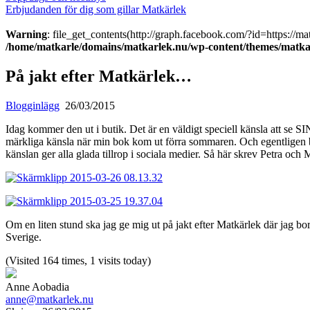
Erbjudanden för dig som gillar Matkärlek
Warning
: file_get_contents(http://graph.facebook.com/?id=https://m
/home/matkarle/domains/matkarlek.nu/wp-content/themes/matkar
På jakt efter Matkärlek…
Blogginlägg
26/03/2015
Idag kommer den ut i butik. Det är en väldigt speciell känsla att se SIN
märkliga känsla när min bok kom ut förra sommaren. Och egentligen bo
känslan ger alla glada tillrop i sociala medier. Så här skrev Petra och 
Om en liten stund ska jag ge mig ut på jakt efter Matkärlek där jag bor i
Sverige.
(Visited 164 times, 1 visits today)
Anne Aobadia
anne@matkarlek.nu