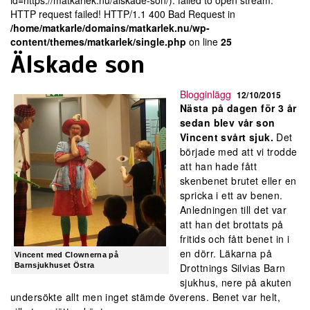
id=https://matkarlek.nu/alskade-son/): failed to open stream:
HTTP request failed! HTTP/1.1 400 Bad Request in
/home/matkarle/domains/matkarlek.nu/wp-
content/themes/matkarlek/single.php
on line
25
Älskade son
Blogginlägg
12/10/2015
Nästa på dagen för 3 år
sedan blev vår son
Vincent svårt sjuk.
Det
började med att vi trodde
att han hade fått
skenbenet brutet eller en
spricka i ett av benen.
Anledningen till det var
att han det brottats på
fritids och fått benet in i
en dörr. Läkarna på
Vincent med Clownerna på
Barnsjukhuset Östra
Drottnings Silvias Barn
sjukhus, nere på akuten
undersökte allt men inget stämde överens. Benet var helt,