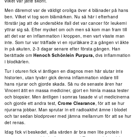
vilket var jätte skönt.
Men däremot var de väldigt oroliga över 4 blånader på hans
ben. Vilket vi tog som blåmärken. Nu så här i efterhand
förstår jag att de undersökte ifall det var cancer för leukemi
yttrar sig så. Efter mycket om och men så kom man fram till
att det var en inflammation i kroppen, men vart visste man
inte. Som tur var träffade vi en njurläkare 2:a gången vi åkte
in på akuten, 2-3 dagar senare efter första gången. Han
berättade om
Henoch Schönlein Purpura,
dvs inflammation
i blodkärlen.
Tur i oturen fick vi äntligen en diagnos men här slutar inte
historien, utan tyvärr gick denna inflammation vidare till
hans njurar och gjorde skada. Så nu de senaste åren har
Vincent ätit en massa mediciner, gjort en himla massa tester
och biopsier. Men äntligen i somras fasade vi ut medicinerna
och gjorde ett andra test,
Crome Clearance
, för att se hur
njurarna jobbar. Man sprutar in ett radioaktivt ämne i blodet
och tar sedan blodprover med jämna mellanrum för att se hur
det renas.
Idag fick vi beskedet, alla värden är bra men lite protein i