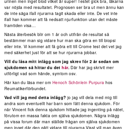
urinen men inget blod vilket är super! Testet gick bra, läkarna
var nöjda med resultatet. Prognosen ser bra ut men ännu kan
de inte säga ifall njurarna tagit skada eller inte. De vet inte
ifall han kommer att få nedsatt njurfunktion utan det måste
framtiden visa…
Nästa återbesök blir om 1 år och utifrån de resultat så
bestämmer man sig vidare hur man ska göra en till biopsi
eller inte. Vi kommer att få göra ett till Crome test det vet jag
med säkerhet just för att se hur njurarna jobbar.
Vill du läsa mitt inlägg som jag skrev för 2 år sedan om
sjukdomen så hittar du det
här
.
Där har jag skrivit mer
utförligt vad som hände, symtom osv.
Här kan du läsa mer om
Henoch Schönlein Purpura
hos
Reumatikerförbundet.
Vad vill jag med detta inlägg?
jo jag vill dela med mig till
andra som eventuellt har barn som fått denna sjukdom. För
när Vincent fick denna sjukdom hittade jag ingenting på nätet,
förutom en massa fakta om själva sjukdomen. Några inlägg
på vissa forum där man ställde frågan om själva sjukdomen
men inget där den gått vidare till njurarna Visst vill man även