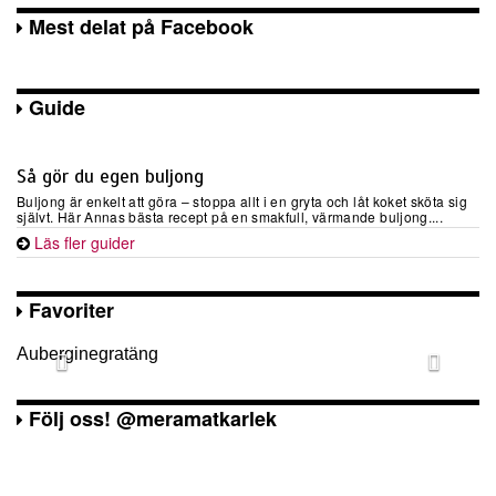
Mest delat på Facebook
Guide
Så gör du egen buljong
Buljong är enkelt att göra – stoppa allt i en gryta och låt koket sköta sig
självt. Här Annas bästa recept på en smakfull, värmande buljong....
Läs fler guider
Favoriter
erginegratäng
Följ oss! @meramatkarlek