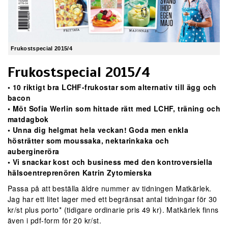
Frukostspecial 2015/4
Frukostspecial 2015/4
• 10 riktigt bra LCHF-frukostar som alternativ till ägg och
bacon
• Möt Sofia Werlin som hittade rätt med LCHF, träning och
matdagbok
• Unna dig helgmat hela veckan! Goda men enkla
hösträtter som moussaka, nektarinkaka och
aubergineröra
• Vi snackar kost och business med den kontroversiella
hälsoentreprenören Katrin Zytomierska
Passa på att beställa äldre nummer av tidningen Matkärlek.
Jag har ett litet lager med ett begränsat antal tidningar för 30
kr/st plus porto* (tidigare ordinarie pris 49 kr). Matkärlek finns
även i pdf-form för 20 kr/st.