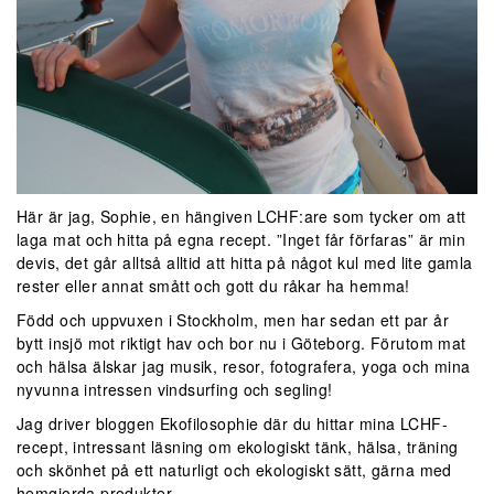
Här är jag, Sophie, en hängiven LCHF:are som tycker om att
laga mat och hitta på egna recept. ”Inget får förfaras” är min
devis, det går alltså alltid att hitta på något kul med lite gamla
rester eller annat smått och gott du råkar ha hemma!
Född och uppvuxen i Stockholm, men har sedan ett par år
bytt insjö mot riktigt hav och bor nu i Göteborg. Förutom mat
och hälsa älskar jag musik, resor, fotografera, yoga och mina
nyvunna intressen vindsurfing och segling!
Jag driver bloggen Ekofilosophie där du hittar mina LCHF-
recept, intressant läsning om ekologiskt tänk, hälsa, träning
och skönhet på ett naturligt och ekologiskt sätt, gärna med
hemgjorda produkter.