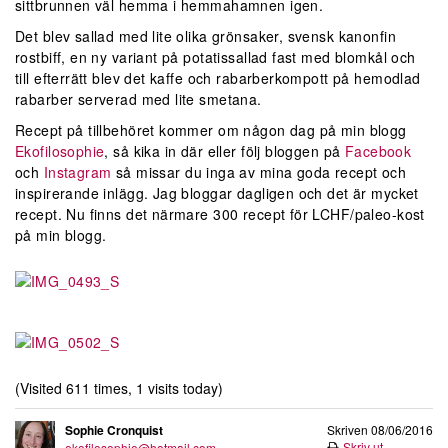
sittbrunnen väl hemma i hemmahamnen igen.
Det blev sallad med lite olika grönsaker, svensk kanonfin
rostbiff, en ny variant på potatissallad fast med blomkål och
till efterrätt blev det kaffe och rabarberkompott på hemodlad
rabarber serverad med lite smetana.
Recept på tillbehöret kommer om någon dag på min blogg
Ekofilosophie
, så kika in där eller följ bloggen på
Facebook
och
Instagram
så missar du inga av mina goda recept och
inspirerande inlägg. Jag bloggar dagligen och det är mycket
recept. Nu finns det närmare 300 recept för LCHF/paleo-kost
på min blogg.
(Visited 611 times, 1 visits today)
Sophie Cronquist
Skriven 08/06/2016
Skriv ut
ekofilosophie@hotmail.com