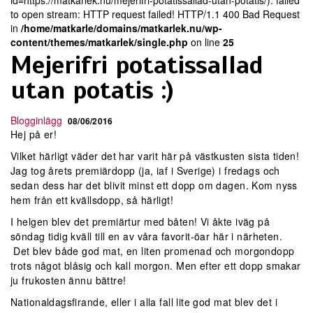
id=https://matkarlek.nu/mejerifri-potatissallad-utan-potatis/): failed
to open stream: HTTP request failed! HTTP/1.1 400 Bad Request
in
/home/matkarle/domains/matkarlek.nu/wp-
content/themes/matkarlek/single.php
on line
25
Mejerifri potatissallad
utan potatis :)
Blogginlägg
08/06/2016
Hej på er!
Vilket härligt väder det har varit här på västkusten sista tiden!
Jag tog årets premiärdopp (ja, iaf i Sverige) i fredags och
sedan dess har det blivit minst ett dopp om dagen. Kom nyss
hem från ett kvällsdopp, så härligt!
I helgen blev det premiärtur med båten! Vi åkte iväg på
söndag tidig kväll till en av våra favorit-öar här i närheten.
Det blev både god mat, en liten promenad och morgondopp
trots något blåsig och kall morgon. Men efter ett dopp smakar
ju frukosten ännu bättre!
Nationaldagsfirande, eller i alla fall lite god mat blev det i