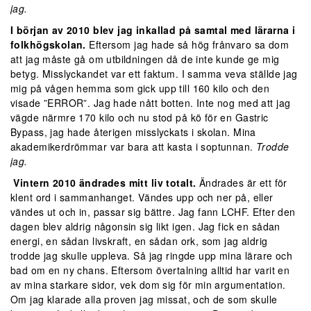
jag.
I början av 2010 blev jag inkallad på samtal med lärarna i
folkhögskolan.
Eftersom jag hade så hög frånvaro sa dom
att jag måste gå om utbildningen då de inte kunde ge mig
betyg. Misslyckandet var ett faktum. I samma veva ställde jag
mig på vågen hemma som gick upp till 160 kilo och den
visade ”ERROR”. Jag hade nått botten. Inte nog med att jag
vägde närmre 170 kilo och nu stod på kö för en Gastric
Bypass, jag hade återigen misslyckats i skolan. Mina
akademikerdrömmar var bara att kasta i soptunnan.
Trodde
jag.
Vintern 2010 ändrades mitt liv totalt.
Ändrades är ett för
klent ord i sammanhanget. Vändes upp och ner på, eller
vändes ut och in, passar sig bättre. Jag fann LCHF. Efter den
dagen blev aldrig någonsin sig likt igen. Jag fick en sådan
energi, en sådan livskraft, en sådan ork, som jag aldrig
trodde jag skulle uppleva. Så jag ringde upp mina lärare och
bad om en ny chans. Eftersom övertalning alltid har varit en
av mina starkare sidor, vek dom sig för min argumentation.
Om jag klarade alla proven jag missat, och de som skulle