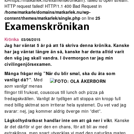
id=https://matkarlek.nu/examenskronikan/): failed to open stream:
HTTP request failed! HTTP/1.1 400 Bad Request in
/home/matkarle/domains/matkarlek.nu/wp-
content/themes/matkarlek/single.php
on line
25
Examenskrönikan
Krönika
03/06/2015
Jag har väntat 5 år på att få skriva denna krönika. Kanske
har jag väntat längre än så, kanske har detta alltid varit
den väg jag skall vandra. I övermorgon tar jag min
civilingenjörsexamen.
Många frågar mig ”När du
blir smal, ska du äta som
vanligt då?”
. Med
som vanligt
menas
flingor till frukost, couscous till lunch och pizza på
fredagskvällen. Vanligt är tydligen att stoppa sin kropp full
med billig skitmat som irriterar hela systemet. Du vet vad jag
svarar: nej, jag kommer aldrig överge min ”diet”.
Lågkolhydratkost handlar inte om att gå ner i vikt
. Kanske
är det därför vi ger den en chans, för att bli av med
extrakilona, men snart utvecklas vi med den naturliga maten