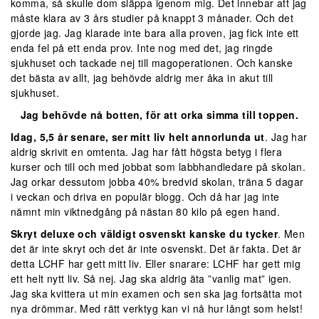
komma, så skulle dom släppa igenom mig. Det innebar att jag
måste klara av 3 års studier på knappt 3 månader. Och det
gjorde jag. Jag klarade inte bara alla proven, jag fick inte ett
enda fel på ett enda prov. Inte nog med det, jag ringde
sjukhuset och tackade nej till magoperationen. Och kanske
det bästa av allt, jag behövde aldrig mer åka in akut till
sjukhuset.
Jag behövde nå botten, för att orka simma till toppen.
Idag, 5,5 år senare, ser mitt liv helt annorlunda ut
. Jag har
aldrig skrivit en omtenta. Jag har fått högsta betyg i flera
kurser och till och med jobbat som labbhandledare på skolan.
Jag orkar dessutom jobba 40% bredvid skolan, träna 5 dagar
i veckan och driva en populär blogg. Och då har jag inte
nämnt min viktnedgång på nästan 80 kilo på egen hand.
Skryt deluxe och väldigt osvenskt kanske du tycker
. Men
det är inte skryt och det är inte osvenskt. Det är fakta. Det är
detta LCHF har gett mitt liv. Eller snarare: LCHF har gett mig
ett helt nytt liv. Så nej. Jag ska aldrig äta ”vanlig mat” igen.
Jag ska kvittera ut min examen och sen ska jag fortsätta mot
nya drömmar. Med rätt verktyg kan vi nå hur långt som helst!