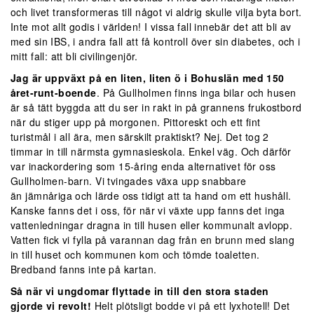
och livet transformeras till något vi aldrig skulle vilja byta bort.
Inte mot allt godis i världen! I vissa fall innebär det att bli av
med sin IBS, i andra fall att få kontroll över sin diabetes, och i
mitt fall: att bli civilingenjör.
Jag är uppväxt på en liten, liten ö i Bohuslän med 150
året-runt-boende
. På Gullholmen finns inga bilar och husen
är så tätt byggda att du ser in rakt in på grannens frukostbord
när du stiger upp på morgonen. Pittoreskt och ett fint
turistmål i all ära, men särskilt praktiskt? Nej. Det tog 2
timmar in till närmsta gymnasieskola. Enkel väg. Och därför
var inackordering som 15-åring enda alternativet för oss
Gullholmen-barn. Vi tvingades växa upp snabbare
än jämnåriga och lärde oss tidigt att ta hand om ett hushåll.
Kanske fanns det i oss, för när vi växte upp fanns det inga
vattenledningar dragna in till husen eller kommunalt avlopp.
Vatten fick vi fylla på varannan dag från en brunn med slang
in till huset och kommunen kom och tömde toaletten.
Bredband fanns inte på kartan.
Så när vi ungdomar flyttade in till den stora staden
gjorde vi revolt!
Helt plötsligt bodde vi på ett lyxhotell! Det