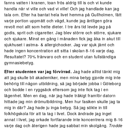
fanns vatten i kranen, toan frös aldrig till is och vi kunde
handla när vi ville och vad vi ville! Och jag handlade kan jag
tala om. Efter ha bantat hela livet hemma på Gullholmen, fått
varje portion uppmätt och vägd, kunde jag äntligen göra
revolt mot allt som hette dieter. I tre års tid levde jag på
godis, sprit och cigaretter. Jag blev större och större, sjukare
och sjukare. Minst en gång i månaden fick jag åka in akut till
sjukhuset i astma- & allergichocker. Jag var sjuk jämt och
hade ingen koncentration att sitta i skolan 8-16 varje dag.
Resultatet? 70% frånvaro och en student utan fullständiga
gymnasiebetyg.
Efter studenten var jag förvirrad.
Jag hade alltid tänkt mig
att jag skulle bli akademiker, men mina betyg gjorde mig inte
behörig till någon utbildning, så jag började jobba i Göteborg
och bodde i en ryggsäck eftersom jag inte fick tag i en
lägenhet. Men en dag, när jag hade tråkigt framför datorn
hittade jag min drömutbildning. Men hur fasiken skulle jag ta
mig in där? Jag hade ju inga betyg. Så jag sökte in till
folkhögskola för att ta tag i livet. Dock ändrade jag inget
annat i livet, jag orkade fortfarande inte koncentrera mig 8-16
varje dag och återigen hade jag sabbat min skolgång.
Trodde