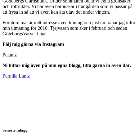
Gödebergs Gårdsbutik. Under sommaren odlar vi egna grönsaker
och rotfrukter. Vi har även bärbuskar i trädgården som vi passar på
att frysa in så att vi även kan äta utav det under vintern.
Förutom mat är mitt intresse även träning och just nu tränar jag inför
min utmaning för 2016, Tjejvasan som sker i februari och sedan
GöteborgsVarvet i maj.
Följ mig gärna via Instagram
Pelantz
Ni hittar mig även på min egna blogg, titta gärna in även där.
Pernilla Lantz
Senaste inlägg