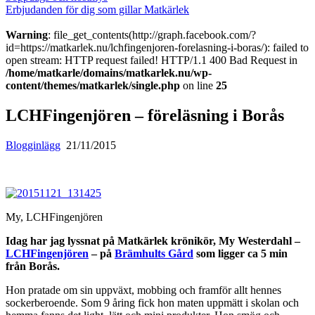
Erbjudanden för dig som gillar Matkärlek
Warning
: file_get_contents(http://graph.facebook.com/?
id=https://matkarlek.nu/lchfingenjoren-forelasning-i-boras/): failed to
open stream: HTTP request failed! HTTP/1.1 400 Bad Request in
/home/matkarle/domains/matkarlek.nu/wp-
content/themes/matkarlek/single.php
on line
25
LCHFingenjören – föreläsning i Borås
Blogginlägg
21/11/2015
My, LCHFingenjören
Idag har jag lyssnat på Matkärlek krönikör,
My Westerdahl –
LCHFingenjören
– på
Brämhults Gård
som ligger ca 5 min
från Borås.
Hon pratade om sin uppväxt, mobbing och framför allt hennes
sockerberoende. Som 9 åring fick hon maten uppmätt i skolan och