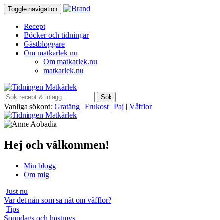
Toggle navigation
Recept
Böcker och tidningar
Gästbloggare
Om matkarlek.nu
Om matkarlek.nu
matkarlek.nu
Vanliga sökord:
Gratäng
|
Frukost
|
Paj
|
Våfflor
Hej och välkommen!
Min blogg
Om mig
Just nu
Var det nån som sa nåt om våfflor?
Tips
Soppdags och höstmys