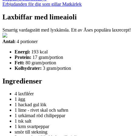
Erbjudanden för dig som gillar Matkärlek
Laxbiffar med limeaioli
Smarrig vardagsrätt med lyxkänsla. Ett av Åses populära laxrecept!
Antal:
4 portioner
Energi:
193 kcal
Protein:
17 gram/portion
Fett:
80
gram/portion
Kolhydrater:
3 gram/portion
Ingredienser
4 laxfiléer
1 ägg
1 hackad gul lök
1 lime - rivet skal och saften
1 urkärnad röd chilipeppar
1 tsk salt
1 krm svartpeppar
smör till stekning