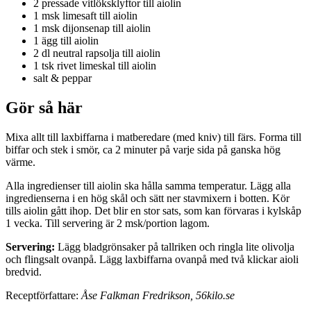
2 pressade vitlöksklyftor till aiolin
1 msk limesaft till aiolin
1 msk dijonsenap till aiolin
1 ägg till aiolin
2 dl neutral rapsolja till aiolin
1 tsk rivet limeskal till aiolin
salt & peppar
Gör så här
Mixa allt till laxbiffarna i matberedare (med kniv) till färs. Forma till
biffar och stek i smör, ca 2 minuter på varje sida på ganska hög
värme.
Alla ingredienser till aiolin ska hålla samma temperatur. Lägg alla
ingredienserna i en hög skål och sätt ner stavmixern i botten. Kör
tills aiolin gått ihop. Det blir en stor sats, som kan förvaras i kylskåp
1 vecka. Till servering är 2 msk/portion lagom.
Servering:
Lägg bladgrönsaker på tallriken och ringla lite olivolja
och flingsalt ovanpå. Lägg laxbiffarna ovanpå med två klickar aioli
bredvid.
Receptförfattare:
Åse Falkman Fredrikson, 56kilo.se