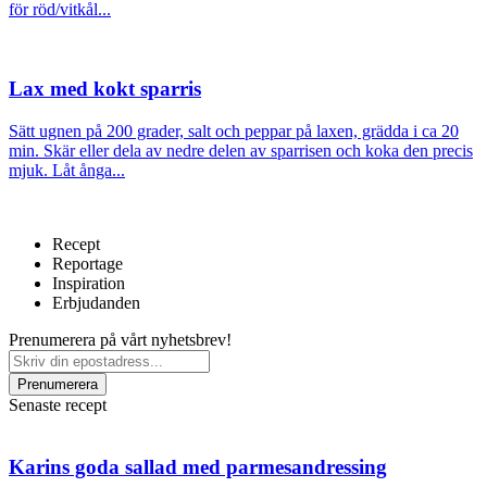
för röd/vitkål...
Lax med kokt sparris
Sätt ugnen på 200 grader, salt och peppar på laxen, grädda i ca 20
min. Skär eller dela av nedre delen av sparrisen och koka den precis
mjuk. Låt ånga...
Recept
Reportage
Inspiration
Erbjudanden
Prenumerera på vårt nyhetsbrev!
Senaste recept
Karins goda sallad med parmesandressing