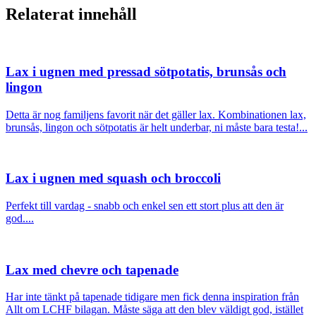
Relaterat innehåll
Lax i ugnen med pressad sötpotatis, brunsås och
lingon
Detta är nog familjens favorit när det gäller lax. Kombinationen lax,
brunsås, lingon och sötpotatis är helt underbar, ni måste bara testa!...
Lax i ugnen med squash och broccoli
Perfekt till vardag - snabb och enkel sen ett stort plus att den är
god....
Lax med chevre och tapenade
Har inte tänkt på tapenade tidigare men fick denna inspiration från
Allt om LCHF bilagan. Måste säga att den blev väldigt god, istället