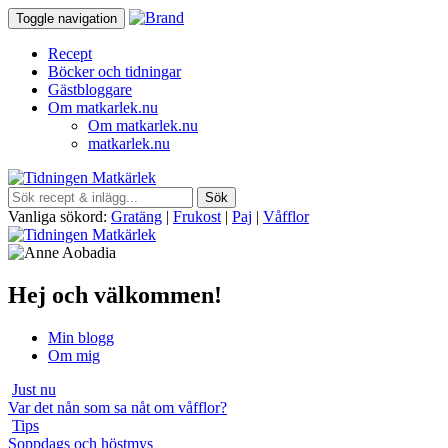
Toggle navigation
Recept
Böcker och tidningar
Gästbloggare
Om matkarlek.nu
Om matkarlek.nu
matkarlek.nu
Vanliga sökord:
Gratäng
|
Frukost
|
Paj
|
Våfflor
Hej och välkommen!
Min blogg
Om mig
Just nu
Var det nån som sa nåt om våfflor?
Tips
Soppdags och höstmys