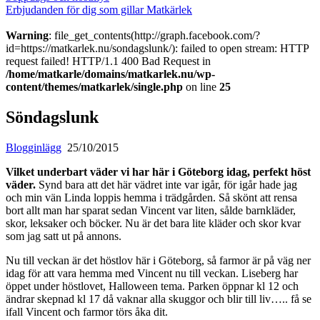
Erbjudanden för dig som gillar Matkärlek
Warning
: file_get_contents(http://graph.facebook.com/?
id=https://matkarlek.nu/sondagslunk/): failed to open stream: HTTP
request failed! HTTP/1.1 400 Bad Request in
/home/matkarle/domains/matkarlek.nu/wp-
content/themes/matkarlek/single.php
on line
25
Söndagslunk
Blogginlägg
25/10/2015
Vilket underbart väder vi har här i Göteborg idag, perfekt höst
väder.
Synd bara att det här vädret inte var igår, för igår hade jag
och min vän Linda loppis hemma i trädgården. Så skönt att rensa
bort allt man har sparat sedan Vincent var liten, sålde barnkläder,
skor, leksaker och böcker. Nu är det bara lite kläder och skor kvar
som jag satt ut på annons.
Nu till veckan är det höstlov här i Göteborg, så farmor är på väg ner
idag för att vara hemma med Vincent nu till veckan. Liseberg har
öppet under höstlovet, Halloween tema. Parken öppnar kl 12 och
ändrar skepnad kl 17 då vaknar alla skuggor och blir till liv….. få se
ifall Vincent och farmor törs åka dit.