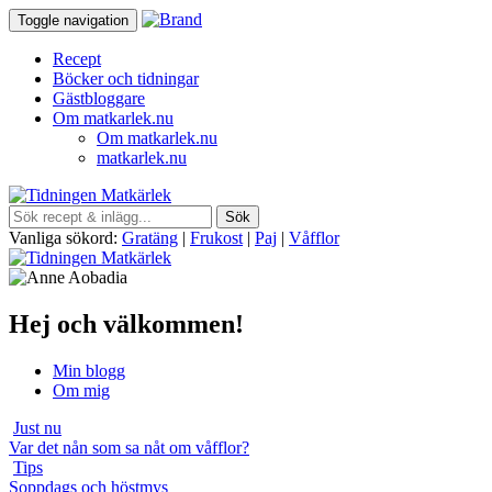
Toggle navigation
Recept
Böcker och tidningar
Gästbloggare
Om matkarlek.nu
Om matkarlek.nu
matkarlek.nu
Vanliga sökord:
Gratäng
|
Frukost
|
Paj
|
Våfflor
Hej och välkommen!
Min blogg
Om mig
Just nu
Var det nån som sa nåt om våfflor?
Tips
Soppdags och höstmys