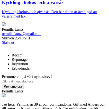
Kyckling i kokos- och ajvarsås
Kyckling i kokos- och ajvarsås. Den här rätten är även god att
variera med lax....
Pernilla Lantz
pernilla.lantz@gmail.com
Skriven 25/10/2015
Skriv ut
Recept
Reportage
Inspiration
Erbjudanden
Prenumerera på vårt nyhetsbrev!
Pernilla Lantz
Jag heter Pernilla, är 39 år och bor i Lindome. Gift med Anders och
tillsammans har vi en son, Vincent 9 år. Jag och Anders har ätit