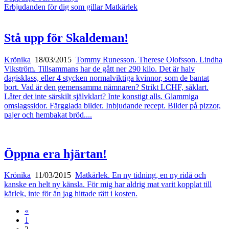
Erbjudanden för dig som gillar Matkärlek
Stå upp för Skaldeman!
Krönika
18/03/2015
Tommy Runesson. Therese Olofsson. Lindha
Vikström. Tillsammans har de gått ner 290 kilo. Det är halv
dagisklass, eller 4 stycken normalviktiga kvinnor, som de bantat
bort. Vad är den gemensamma nämnaren? Strikt LCHF, såklart.
Låter det inte särskilt självklart? Inte konstigt alls. Glammiga
omslagssidor. Färgglada bilder. Inbjudande recept. Bilder på pizzor,
pajer och hembakat bröd....
Öppna era hjärtan!
Krönika
11/03/2015
Matkärlek. En ny tidning, en ny ridå och
kanske en helt ny känsla. För mig har aldrig mat varit kopplat till
kärlek, inte för än jag hittade rätt i kosten.
«
1