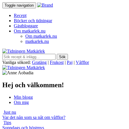
Toggle navigation
Recept
Böcker och tidningar
Gästbloggare
Om matkarlek.nu
Om matkarlek.nu
matkarlek.nu
Vanliga sökord:
Gratäng
|
Frukost
|
Paj
|
Våfflor
Hej och välkommen!
Min blogg
Om mig
Just nu
Var det nån som sa nåt om våfflor?
Tips
Soppdags och höstmys