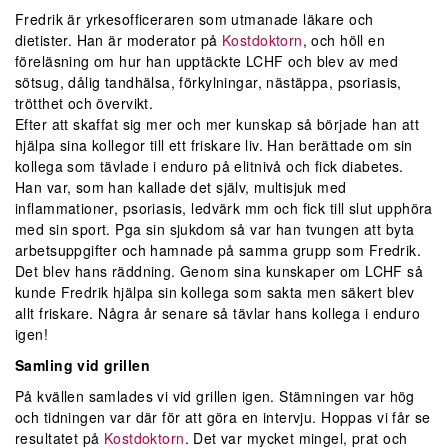
Fredrik är yrkesofficeraren som utmanade läkare och
dietister. Han är moderator på
Kostdoktorn
, och höll en
föreläsning om hur han upptäckte LCHF och blev av med
sötsug, dålig tandhälsa, förkylningar, nästäppa, psoriasis,
trötthet och övervikt.
Efter att skaffat sig mer och mer kunskap så började han att
hjälpa sina kollegor till ett friskare liv. Han berättade om sin
kollega som tävlade i enduro på elitnivå och fick diabetes.
Han var, som han kallade det själv, multisjuk med
inflammationer, psoriasis, ledvärk mm och fick till slut upphöra
med sin sport. Pga sin sjukdom så var han tvungen att byta
arbetsuppgifter och hamnade på samma grupp som Fredrik.
Det blev hans räddning. Genom sina kunskaper om LCHF så
kunde Fredrik hjälpa sin kollega som sakta men säkert blev
allt friskare. Några år senare så tävlar hans kollega i enduro
igen!
Samling vid grillen
På kvällen samlades vi vid grillen igen. Stämningen var hög
och tidningen var där för att göra en intervju. Hoppas vi får se
resultatet på
Kostdoktorn
. Det var mycket mingel, prat och