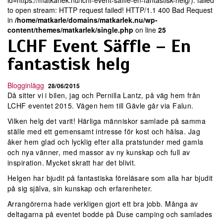
id=https://matkarlek.nu/lchf-event-saffle-en-fantastisk-helg/): failed
to open stream: HTTP request failed! HTTP/1.1 400 Bad Request
in
/home/matkarle/domains/matkarlek.nu/wp-
content/themes/matkarlek/single.php
on line
25
LCHF Event Säffle – En
fantastisk helg
Blogginlägg
28/06/2015
Då sitter vi i bilen, jag och Pernilla Lantz, på väg hem från
LCHF eventet 2015. Vägen hem till Gävle går via Falun.
Vilken helg det varit! Härliga människor samlade på samma
ställe med ett gemensamt intresse för kost och hälsa. Jag
åker hem glad och lycklig efter alla pratstunder med gamla
och nya vänner, med massor av ny kunskap och full av
inspiration. Mycket skratt har det blivit.
Helgen har bjudit på fantastiska föreläsare som alla har bjudit
på sig själva, sin kunskap och erfarenheter.
Arrangörerna hade verkligen gjort ett bra jobb. Många av
deltagarna på eventet bodde på Duse camping och samlades