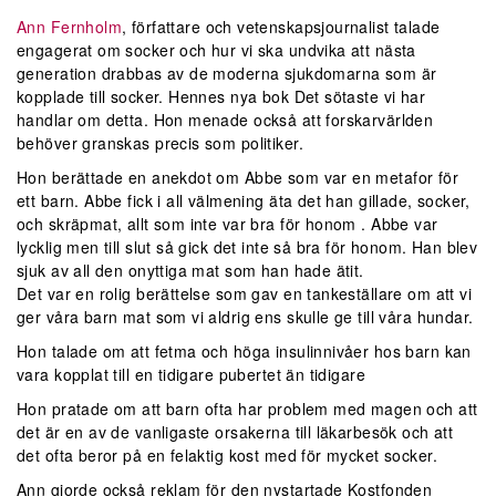
Ann Fernholm
, författare och vetenskapsjournalist talade
engagerat om socker och hur vi ska undvika att nästa
generation drabbas av de moderna sjukdomarna som är
kopplade till socker. Hennes nya bok Det sötaste vi har
handlar om detta. Hon menade också att forskarvärlden
behöver granskas precis som politiker.
Hon berättade en anekdot om Abbe som var en metafor för
ett barn. Abbe fick i all välmening äta det han gillade, socker,
och skräpmat, allt som inte var bra för honom . Abbe var
lycklig men till slut så gick det inte så bra för honom. Han blev
sjuk av all den onyttiga mat som han hade ätit.
Det var en rolig berättelse som gav en tankeställare om att vi
ger våra barn mat som vi aldrig ens skulle ge till våra hundar.
Hon talade om att fetma och höga insulinnivåer hos barn kan
vara kopplat till en tidigare pubertet än tidigare
Hon pratade om att barn ofta har problem med magen och att
det är en av de vanligaste orsakerna till läkarbesök och att
det ofta beror på en felaktig kost med för mycket socker.
Ann gjorde också reklam för den nystartade Kostfonden