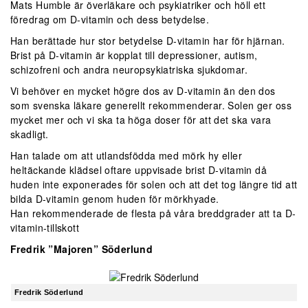
Mats Humble är överläkare och psykiatriker och höll ett
föredrag om D-vitamin och dess betydelse.
Han berättade hur stor betydelse D-vitamin har för hjärnan.
Brist på D-vitamin är kopplat till depressioner, autism,
schizofreni och andra neuropsykiatriska sjukdomar.
Vi behöver en mycket högre dos av D-vitamin än den dos
som svenska läkare generellt rekommenderar. Solen ger oss
mycket mer och vi ska ta höga doser för att det ska vara
skadligt.
Han talade om att utlandsfödda med mörk hy eller
heltäckande klädsel oftare uppvisade brist D-vitamin då
huden inte exponerades för solen och att det tog längre tid att
bilda D-vitamin genom huden för mörkhyade.
Han rekommenderade de flesta på våra breddgrader att ta D-
vitamin-tillskott
Fredrik ”Majoren” Söderlund
Fredrik Söderlund