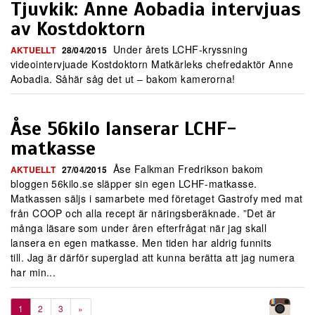
Tjuvkik: Anne Aobadia intervjuas
av Kostdoktorn
Under årets LCHF-kryssning
AKTUELLT
28/04/2015
videointervjuade Kostdoktorn Matkärleks chefredaktör Anne
Aobadia. Såhär såg det ut – bakom kamerorna!
Åse 56kilo lanserar LCHF-
matkasse
Åse Falkman Fredrikson bakom
AKTUELLT
27/04/2015
bloggen 56kilo.se släpper sin egen LCHF-matkasse.
Matkassen säljs i samarbete med företaget Gastrofy med mat
från COOP och alla recept är näringsberäknade. ”Det är
många läsare som under åren efterfrågat när jag skall
lansera en egen matkasse. Men tiden har aldrig funnits
till. Jag är därför superglad att kunna berätta att jag numera
har min...
1
2
3
»