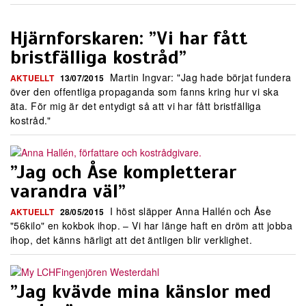
Hjärnforskaren: ”Vi har fått
bristfälliga kostråd”
Martin Ingvar: "Jag hade börjat fundera
AKTUELLT
13/07/2015
över den offentliga propaganda som fanns kring hur vi ska
äta. För mig är det entydigt så att vi har fått bristfälliga
kostråd."
”Jag och Åse kompletterar
varandra väl”
I höst släpper Anna Hallén och Åse
AKTUELLT
28/05/2015
"56kilo" en kokbok ihop. – Vi har länge haft en dröm att jobba
ihop, det känns härligt att det äntligen blir verklighet.
”Jag kvävde mina känslor med