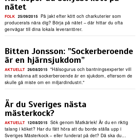
nätet
På jakt efter kött och charkuterier som
FOLK
25/09/2015
producerats nära dig? Börja på nätet – där hittar du ofta
genvägar till dina lokala leverantörer.
Bitten Jonsson: ”Sockerberoende
är en hjärnsjukdom”
"Hälsogurus och bantningsexperter vill
AKTUELLT
26/08/2015
inte erkänna att sockerberoende är en sjukdom, eftersom de
skulle gå miste om en miljardindustri."
Är du Sveriges nästa
mästerkock?
Sök genom Matkärlek! Är du en riktig
AKTUELLT
12/08/2015
talang i köket? Har du fått höra att du borde ställa upp i
Sveriges Mästerkock – eller funderat på det? Då ska du...