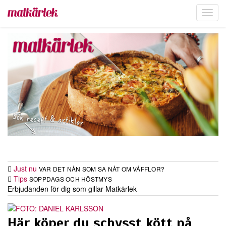
Toggl
navig
Just nu
VAR DET NÅN SOM SA NÅT OM VÅFFLOR?
Tips
SOPPDAGS OCH HÖSTMYS
Erbjudanden för dig som gillar Matkärlek
Här köper du schysst kött på