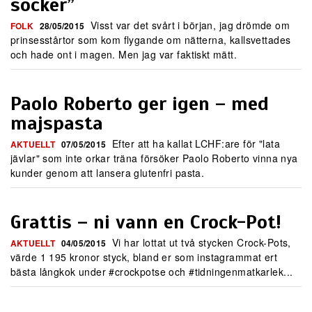
socker”
Visst var det svårt i början, jag drömde om
FOLK
28/05/2015
prinsesstårtor som kom flygande om nätterna, kallsvettades
och hade ont i magen. Men jag var faktiskt mätt.
Paolo Roberto ger igen – med
majspasta
Efter att ha kallat LCHF:are för "lata
AKTUELLT
07/05/2015
jävlar" som inte orkar träna försöker Paolo Roberto vinna nya
kunder genom att lansera glutenfri pasta.
Grattis – ni vann en Crock-Pot!
Vi har lottat ut två stycken Crock-Pots,
AKTUELLT
04/05/2015
värde 1 195 kronor styck, bland er som instagrammat ert
bästa långkok under #crockpotse och #tidningenmatkarlek...