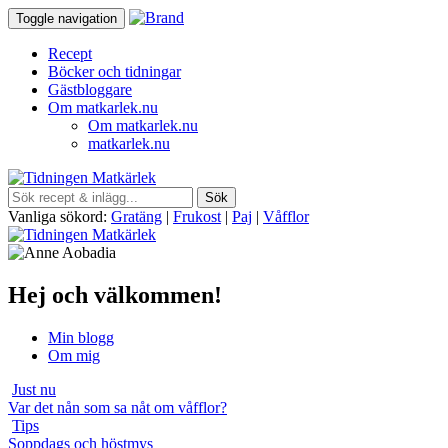
Toggle navigation
Recept
Böcker och tidningar
Gästbloggare
Om matkarlek.nu
Om matkarlek.nu
matkarlek.nu
Vanliga sökord:
Gratäng
|
Frukost
|
Paj
|
Våfflor
Hej och välkommen!
Min blogg
Om mig
Just nu
Var det nån som sa nåt om våfflor?
Tips
Soppdags och höstmys