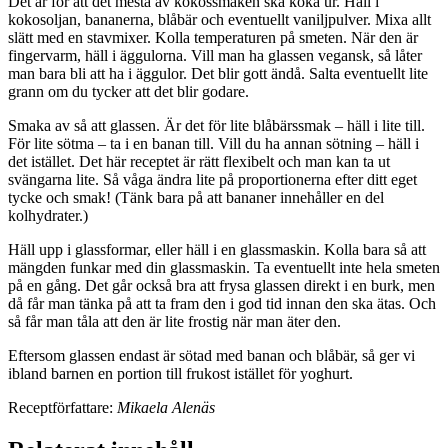
Det är för att det mesta av kokossmaken ska koka ur. Häll i
kokosoljan, bananerna, blåbär och eventuellt vaniljpulver. Mixa allt
slätt med en stavmixer. Kolla temperaturen på smeten. När den är
fingervarm, häll i äggulorna. Vill man ha glassen vegansk, så låter
man bara bli att ha i äggulor. Det blir gott ändå. Salta eventuellt lite
grann om du tycker att det blir godare.
Smaka av så att glassen. Är det för lite blåbärssmak – häll i lite till.
För lite sötma – ta i en banan till. Vill du ha annan sötning – häll i
det istället. Det här receptet är rätt flexibelt och man kan ta ut
svängarna lite. Så våga ändra lite på proportionerna efter ditt eget
tycke och smak! (Tänk bara på att bananer innehåller en del
kolhydrater.)
Häll upp i glassformar, eller häll i en glassmaskin. Kolla bara så att
mängden funkar med din glassmaskin. Ta eventuellt inte hela smeten
på en gång. Det går också bra att frysa glassen direkt i en burk, men
då får man tänka på att ta fram den i god tid innan den ska ätas. Och
så får man tåla att den är lite frostig när man äter den.
Eftersom glassen endast är sötad med banan och blåbär, så ger vi
ibland barnen en portion till frukost istället för yoghurt.
Receptförfattare:
Mikaela Alenäs