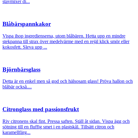
stavmixer di...
Blåbärspannkakor
Vispa ihop ingredienserna, utom blåbären. Hetta upp en mindre
stekpanna till strax över medelvärme med en rejäl klick smör eller
kokosfett. Sleva upp ...
Björnbärsglass
Detta är en enkel men så god och hälsosam glass! Pröva hallon och
blåbär också....
Citronglass med passionsfrukt
Riv citronens skal fint. Pressa saften. Ställ åt sidan. Vispa ägg och
sötning till en fluffig smet i en plastskål. Tillsätt citron och
karamellfärg...