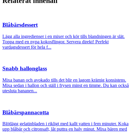
Relaterat innehåll
Blåbärsdessert
Lägg alla ingredienser i en mixer och kör tills blandningen är slät.
Toppa med en nypa kokosflingor. Servera direkt! Perfekt
vardagsdessert för hela f...
Snabb hallonglass
Mixa banan och avokado tills det blir en lagom krämig konsistens.
Mixa sedan i hallon och ställ i frysen minst en timme. Du kan också
utesluta bananen...
Blåbärspannacotta
Blötlägg gelatinbladen i rikligt med kallt vatten i fem minuter. Koka
upp blåbär och citronsaft, låt puttra en halv minut. Mixa bären med